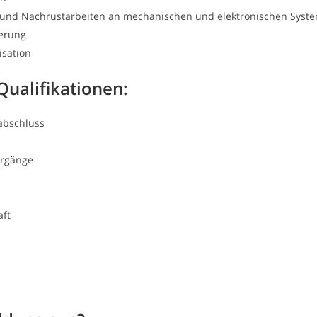
- und Nachrüstarbeiten an mechanischen und elektronischen Syst
erung
isation
Qualifikationen:
abschluss
orgänge
aft